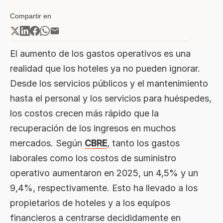
La ecuación del «nuevo costo» en
Compartir en
la hospitalidad
Comprender de dónde provienen
realmente los costos
El aumento de los gastos operativos es una
realidad que los hoteles ya no pueden ignorar.
Argumentos a favor de la
automatización hotelera
Desde los servicios públicos y el mantenimiento
hasta el personal y los servicios para huéspedes,
De reactivo a proactivo: el papel
del software de mantenimiento
los costos crecen más rápido que la
hotelero
recuperación de los ingresos en muchos
Conectando los puntos: por qué la
mercados. Según
CBRE
, tanto los gastos
integración supera a la
fragmentación
laborales como los costos de suministro
La ventaja de Dharma:
operativo aumentaron en 2025, un 4,5% y un
operaciones hoteleras unificadas
9,4%, respectivamente. Esto ha llevado a los
para un ROI cuantificable
propietarios de hoteles y a los equipos
Preparándose para la próxima ola
financieros a centrarse decididamente en
de tecnología hotelera