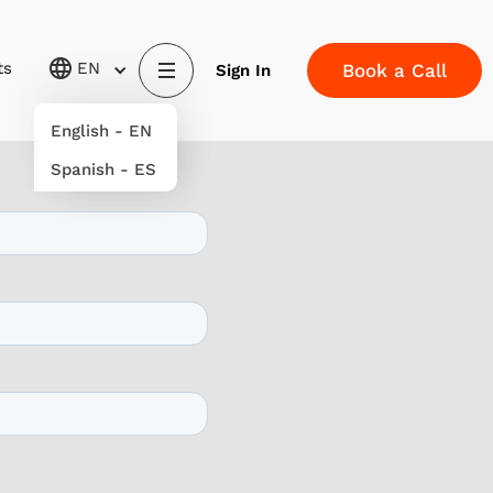
ts
EN
Book a Call
Sign In
English - EN
Spanish - ES